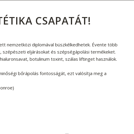
TÉTIKA CSAPATÁT!
zett nemzetközi diplomával büszkélkedhetek. Évente több
t, szépészeti eljárásokat és szépségápolási termékeket.
luronsavat, botulinum toxint, szálas liftinget használok.
nőségi bőrápolás fontosságát, ezt valósítja meg a
Monroe)