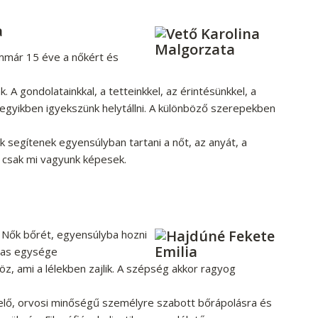
a
mmár 15 éve a nőkért és
A gondolatainkkal, a tetteinkkel, az érintésünkkel, a
gyikben igyekszünk helytállni. A különböző szerepekben
segítenek egyensúlyban tartani a nőt, az anyát, a
e csak mi vagyunk képesek.
 Nők bőrét, egyensúlyba hozni
mas egysége
, ami a lélekben zajlik. A szépség akkor ragyog
lő, orvosi minőségű személyre szabott bőrápolásra és