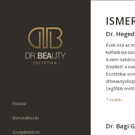
ISME
Dr. Heged
Évek óta az e
külföldi kurz
A nem sebésze
Emellett a más
Esztétikai or
drbeautyshop
Legfőbb mottó
Tovább…
Főoldal
Bemutatkozás
Dr. Bagi 
Szolgáltatások