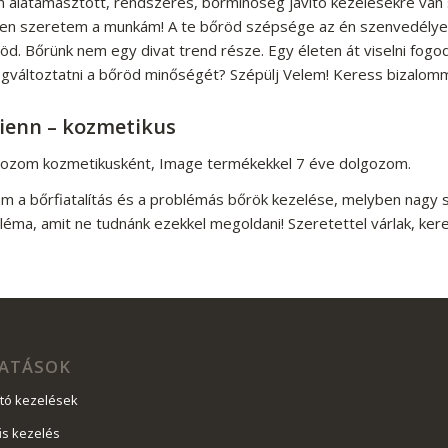
alátámasztott, rendszeres, bőrminőség javító kezelésekre van sz
en szeretem a munkám! A te bőröd szépsége az én szenvedély
öd. Bőrünk nem egy divat trend része. Egy életen át viselni fogo
változtatni a bőröd minőségét? Szépülj Velem! Keress bizalom
ienn – kozmetikus
gozom kozmetikusként, Image termékekkel 7 éve dolgozom.
am a bőrfiatalítás és a problémás bőrök kezelése, melyben nagy 
léma, amit ne tudnánk ezekkel megoldani! Szeretettel várlak, ker
ATÁSOK
ító kezelések
űs kezelés