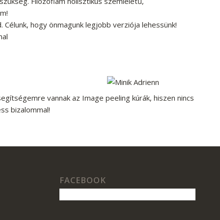
ükség. Filozófiám holisztikus szemléletű,
em!
d. Célunk, hogy önmagunk legjobb verziója lehessünk!
mal
segítségemre vannak az Image peeling kúrák, hiszen nincs
ess bizalommal!
FACEBOOK