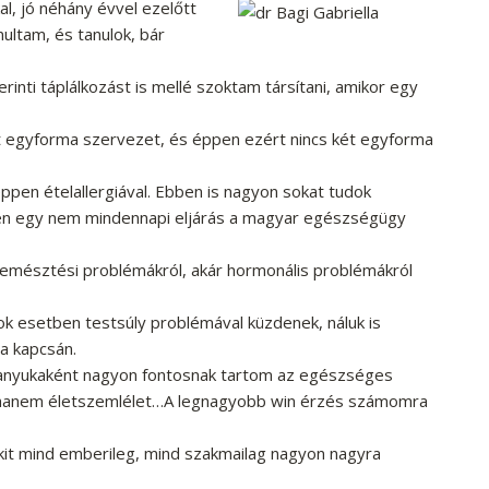
al, jó néhány évvel ezelőtt
nultam, és tanulok, bár
rinti táplálkozást is mellé szoktam társítani, amikor egy
t egyforma szervezet, és éppen ezért nincs két egyforma
ppen ételallergiával. Ebben is nagyon sokat tudok
intén egy nem mindennapi eljárás a magyar egészségügy
z emésztési problémákról, akár hormonális problémákról
ok esetben testsúly problémával küzdenek, náluk is
ia kapcsán.
anyukaként nagyon fontosnak tartom az egészséges
, hanem életszemlélet…A legnagyobb win érzés számomra
kit mind emberileg, mind szakmailag nagyon nagyra