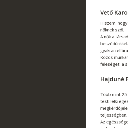
Vető Karo
Hiszem, hogy 
nőknek szól.
A nők a társad
beszédünkkel.
gyakran elfár
Közös munkánk
feleséget, a 
Hajduné F
Több mint 25 
testi lelki 
megkérdőjelez
teljességben
Az egészsége