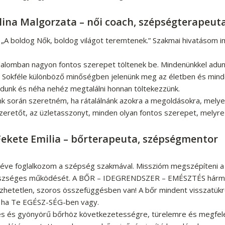
lina Malgorzata – női coach, szépségterapeut
„A boldog Nők, boldog világot teremtenek.” Szakmai hivatásom i
alomban nagyon fontos szerepet töltenek be. Mindenünkkel adunk. 
 Sokféle különböző minőségben jelenünk meg az életben és minde
adunk és néha nehéz megtalálni honnan töltekezzünk.
 során szeretném, ha rátalálnánk azokra a megoldásokra, melyek 
szeretőt, az üzletasszonyt, minden olyan fontos szerepet, melyr
ekete Emilia – bőrterapeuta, szépségmentor
éve foglalkozom a szépség szakmával. Misszióm megszépíteni a
egészséges működését. A BŐR – IDEGRENDSZER – EMÉSZTÉS hár
hetetlen, szoros összefüggésben van! A bőr mindent visszatükröz
, ha Te EGÉSZ-SÉG-ben vagy.
s és gyönyörű bőrhöz következetességre, türelemre és megfele