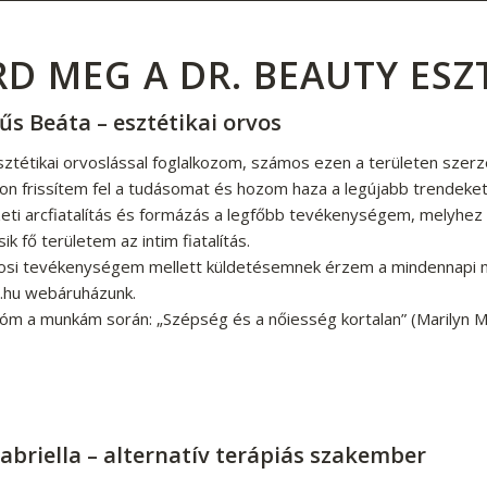
RD MEG A DR. BEAUTY ESZ
űs Beáta – esztétikai orvos
sztétikai orvoslással foglalkozom, számos ezen a területen szer
uson frissítem fel a tudásomat és hozom haza a legújabb trendeke
ti arcfiatalítás és formázás a legfőbb tevékenységem, melyhez hia
ik fő területem az intim fiatalítás.
vosi tevékenységem mellett küldetésemnek érzem a mindennapi mi
.hu webáruházunk.
m a munkám során: „Szépség és a nőiesség kortalan” (Marilyn 
Gabriella – alternatív terápiás szakember