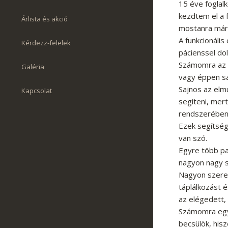
15 éve foglalk
kezdtem el a f
Árlista és akció
mostanra már t
A funkcionális
Kérdezz-felelek
pácienssel do
Számomra az e
Galéria
vagy éppen sa
Sajnos az elm
Kapcsolat
segíteni, mer
rendszerében
Ezek segítség
van szó.
Egyre több pa
nagyon nagy si
Nagyon szere
táplálkozást 
az elégedett,
Számomra egy 
becsülök, hisz