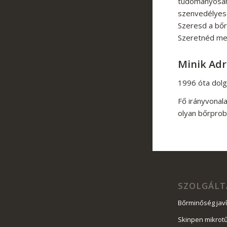
tudományosan 
szenvedélyes
Szeresd a bőr
Szeretnéd meg
Minik Adr
1996 óta dol
Fő irányvonal
olyan bőrprob
SZOLGÁLT
Bőrminőség jav
Skinpen mikrot