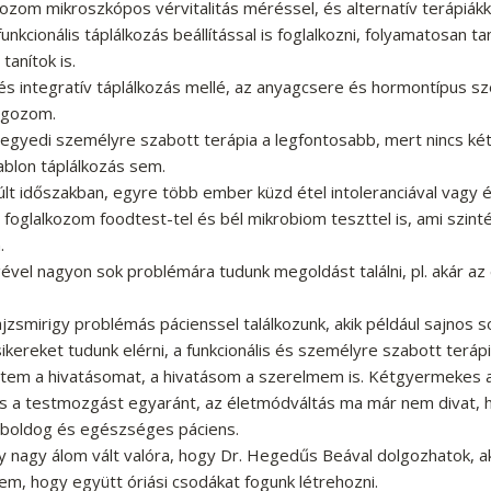
ozom mikroszkópos vérvitalitás méréssel, és alternatív terápiákk
unkcionális táplálkozás beállítással is foglalkozni, folyamatosan ta
anítok is.
 és integratív táplálkozás mellé, az anyagcsere és hormontípus sze
lgozom.
gyedi személyre szabott terápia a legfontosabb, mert nincs ké
blon táplálkozás sem.
últ időszakban, egyre több ember küzd étel intoleranciával vagy é
t foglalkozom foodtest-tel és bél mikrobiom teszttel is, ami sz
.
ével nagyon sok problémára tudunk megoldást találni, pl. akár a
jzsmirigy problémás pácienssel találkozunk, akik például sajnos s
kereket tudunk elérni, a funkcionális és személyre szabott teráp
tem a hivatásomat, a hivatásom a szerelmem is. Kétgyermekes 
és a testmozgást egyaránt, az életmódváltás ma már nem divat
 boldog és egészséges páciens.
nagy álom vált valóra, hogy Dr. Hegedűs Beával dolgozhatok, a
em, hogy együtt óriási csodákat fogunk létrehozni.