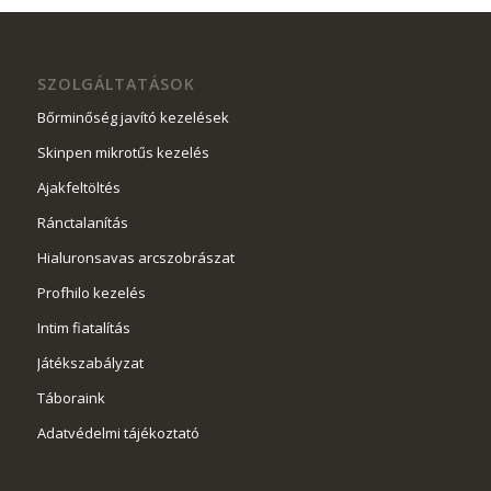
SZOLGÁLTATÁSOK
Bőrminőség javító kezelések
Skinpen mikrotűs kezelés
Ajakfeltöltés
Ránctalanítás
Hialuronsavas arcszobrászat
Profhilo kezelés
Intim fiatalítás
Játékszabályzat
Táboraink
Adatvédelmi tájékoztató