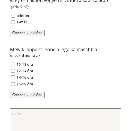
vagy e-mailben vegye fel Önnel a kapcsolatot!
(Kötelező)
telefon
e-mail
Összes kijelölése
Melyik időpont lenne a legalkalmasabb a
visszahívásra? :
10-12 óra
12-14 óra
14-16 óra
16-18 óra
Összes kijelölése
Üzenet