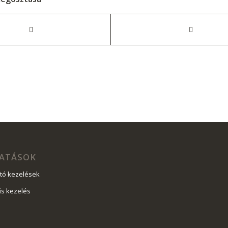
ATÁSOK
ító kezelések
űs kezelés