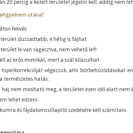
án 20 percig a kezelt területet jegelni kell, addig nem le
dafigyelnem utána?
háton fekvés
 terület duzzadtabb, 4 hétig is fájhat
 terület le van ragasztva, nem vehető le!!!
ell az erős mimikát, mert a szál kilazulhat.
t hiperkorrekcióját végezzük, ami bőrbehúzódásokat er
 a természetes hatás.
a haj nem mosható meg, a területet ezen idő alatt nem ér
nem lehet edzeni.
ikumra és fájdalomcsillapító szedésére kell számítani.
megosztása