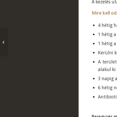
A kezelés ut
Mire kell o
4 hétig 
1 hétig a
UV sugárzás hatásai
1 hétig a
Kerülni k
A terüle
alakul ki
3 napig 
6 hétig 
Antibiot
Bejegyzés 