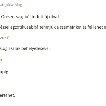
ategória:
Blog
s Oroszországból indult új divat.
léssel egzotikusabbá tehetjük a szemeinket és fel lehet
zzük?
 Cog szálak behelyezésével.
t?
apig.
érezhet.