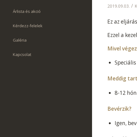
/
2019.09.03.
K
Árlista és akció
Ez az eljárá
Kérdezz-felelek
Ezzel a keze
Galéria
Mivel vége
Kapcsolat
Speciális
Meddig tar
8-12 hón
Bevérzik?
Igen, bev