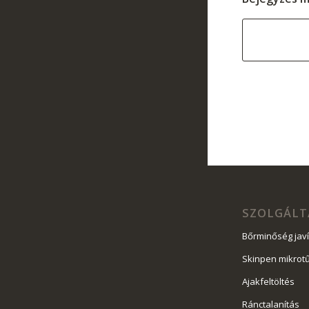
SZOLGÁLT
Bőrminőség jav
Skinpen mikrot
Ajakfeltöltés
Ránctalanítás